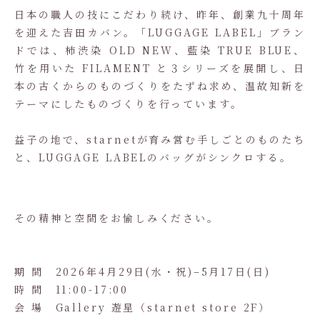
日本の職人の技にこだわり続け、昨年、創業九十周年
を迎えた吉田カバン。「LUGGAGE LABEL」ブラン
ドでは、柿渋染 OLD NEW、藍染 TRUE BLUE、
竹を用いた FILAMENT と３シリーズを展開し、日
本の古くからのものづくりをたずね求め、温故知新を
テーマにしたものづくりを行っています。
益子の地で、starnetが育み営む手しごとのものたち
と、LUGGAGE LABELのバッグがシンクロする。
その精神と空間をお愉しみください。
期 間 2026年4月29日(水・祝)–5月17日(日)
時 間 11:00-17:00
会 場 Gallery 遊星（starnet store 2F）